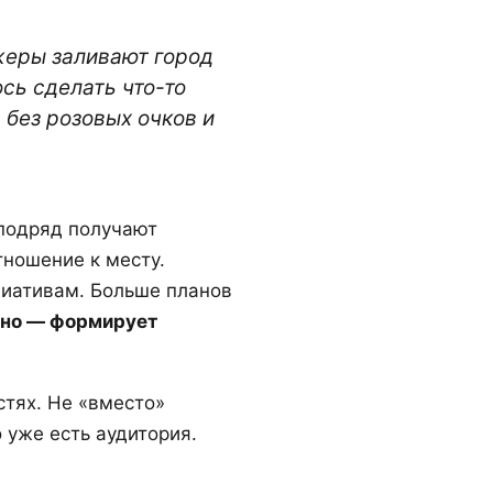
жеры заливают город
сь сделать что-то
 без розовых очков и
 подряд получают
тношение к месту.
иативам. Больше планов
оно — формирует
тях. Не «вместо»
о уже есть аудитория.