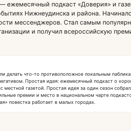
— ежемесячный подкаст «Доверия» и газ
обытиях Нижнеудинска и района. Начиналс
ости мессенджеров. Стал самым популяр
ганизации и получил всероссийскую прем
ели делать что-то противоположное локальным паблика
егативом. Простая идея: ежемесячный подкаст о хоро
 с местной газетой. Простая идея за один сезон собра
ильные премии и место в национальном чарте подкасто
ая» повестка работает в малых городах.