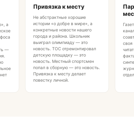
Привязка к месту
Пар
мес
Не абстрактные хорошие
истории «о добре в мире», а
», а
Газе
конкретные новости нашего
еское
кана
города и района. Школьник
афоса
соав
выиграл олимпиаду — это
своя 
новость. ТОС отремонтировал
ть —
читат
детскую площадку — это
ия.
факт
новость. Местный спортсмен
но
синт
попал в сборную — это новость.
льное
журн
Привязка к месту делает
 нет
отде
повестку личной.