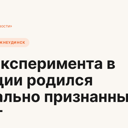
вости»
ИЖНЕУДИНСК
эксперимента в
ции родился
ально признанн
т