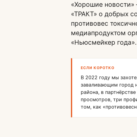
«Хорошие новости» 
«ТРАКТ» о добрых с
противовес токсичн
медиапродуктом ор
«Ньюсмейкер года».
ЕСЛИ КОРОТКО
В 2022 году мы захот
заваливающим город н
района, в партнёрстве
просмотров, три проф
том, как «противовесн