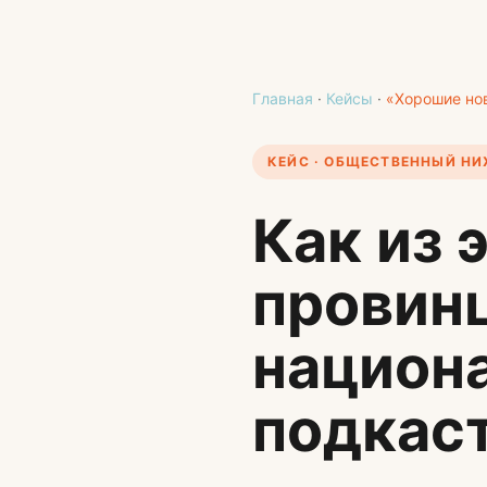
Главная
·
Кейсы
·
«Хорошие но
КЕЙС · ОБЩЕСТВЕННЫЙ Н
Как из 
провин
национ
подкас