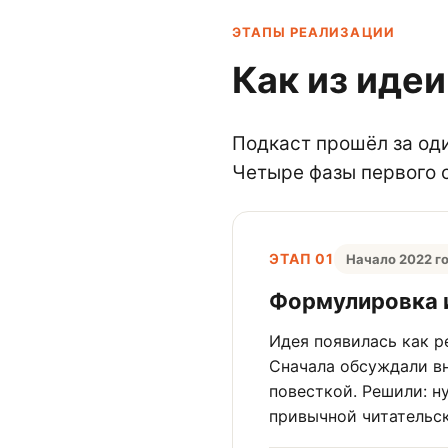
ЭТАПЫ РЕАЛИЗАЦИИ
Как из иде
Подкаст прошёл за оди
Четыре фазы первого 
ЭТАП 01
Начало 2022 г
Формулировка и
Идея появилась как р
Сначала обсуждали в
повесткой. Решили: н
привычной читательск