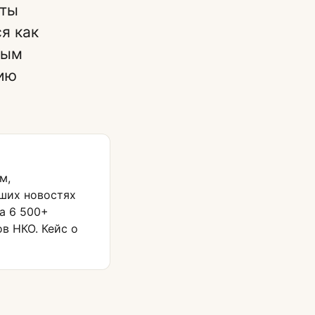
еты
я как
ным
ию
м,
ших новостях
ла 6 500+
в НКО. Кейс о