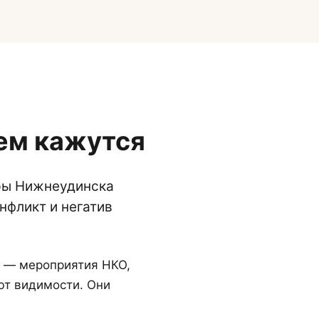
ем кажутся
еры Нижнеудинска
нфликт и негатив
я — мероприятия НКО,
ют видимости. Они