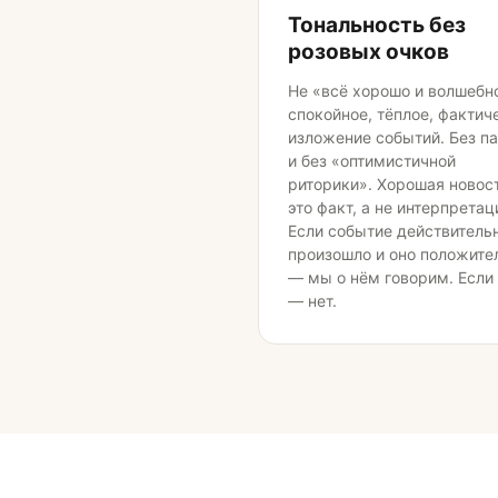
Тональность без
розовых очков
Не «всё хорошо и волшебно
спокойное, тёплое, фактич
изложение событий. Без п
и без «оптимистичной
риторики». Хорошая новос
это факт, а не интерпретац
Если событие действитель
произошло и оно положите
— мы о нём говорим. Если
— нет.