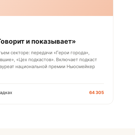
оворит и показывает»
тьем секторе: передачи «Герои города»,
авшие», «Цех подкастов». Включает подкаст
ауреат национальной премии Ньюсмейкер
щадках
64 305