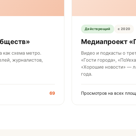
Действующий
с 2020
обществ»
Медиапроект «Г
 как схема метро.
Видео и подкасты о тре
елей, журналистов,
«Гости города», «ПоУех
«Хорошие новости» — л
года.
69
Просмотров на всех пло