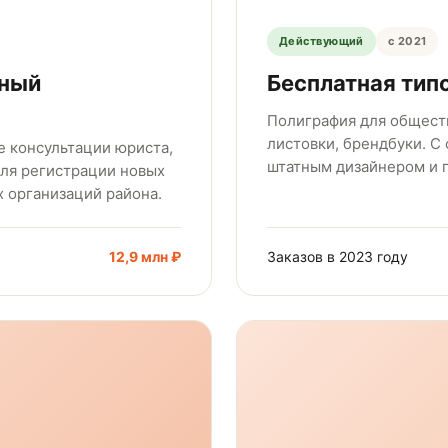
Действующий
с 2021
нный
Бесплатная тип
Полиграфия для обществ
листовки, брендбуки. С
е консультации юриста,
штатным дизайнером и 
для регистрации новых
 организаций района.
12,9 млн ₽
Заказов в 2023 году